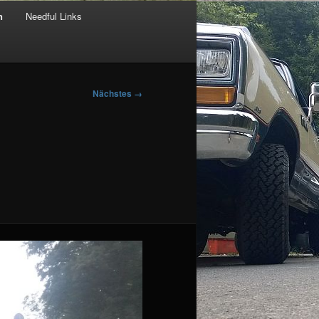
n
Needful Links
Nächstes →