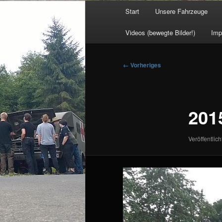
Hauptmenü
Start
Unsere Fahrzeuge
Videos (bewegte Bilder!)
Imp
Bilder-
← Vorheriges
Navigation
201
Veröffentlich