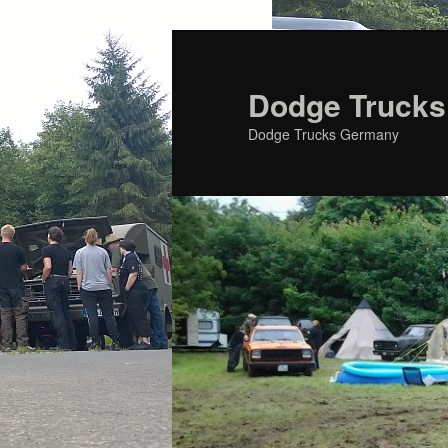
Zum
primären
Inhalt
Dodge Trucks
springen
Dodge Trucks Germany