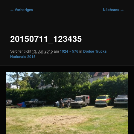
Bilder-
← Vorheriges
Nächstes →
Navigation
20150711_123435
Veröffentlicht
13. Juli 2015
am
1024 × 576
in
Dodge Trucks
Nationals 2015