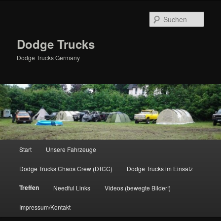
Zum
primären
Such
Inhalt
springen
Dodge Trucks
Dodge Trucks Germany
Hauptmenü
Start
Unsere Fahrzeuge
Dodge Trucks Chaos Crew (DTCC)
Dodge Trucks im Einsatz
Treffen
Needful Links
Videos (bewegte Bilder!)
Impressum/Kontakt