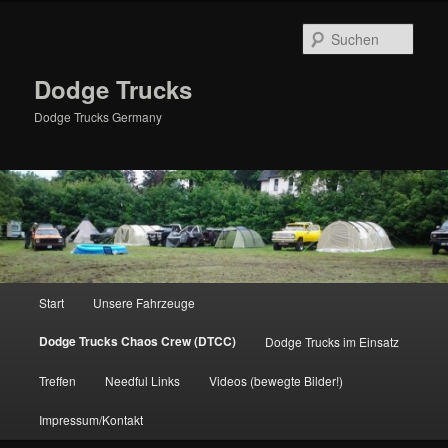
Zum
primären
Such
Inhalt
springen
Dodge Trucks
Dodge Trucks Germany
Hauptmenü
Start
Unsere Fahrzeuge
Dodge Trucks Chaos Crew (DTCC)
Dodge Trucks im Einsatz
Treffen
Needful Links
Videos (bewegte Bilder!)
Impressum/Kontakt