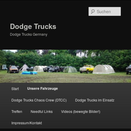
Zum
primären
Such
Inhalt
springen
Dodge Trucks
Dodge Trucks Germany
Hauptmenü
Unsere Fahrzeuge
Start
Dodge Trucks Chaos Crew (DTCC)
Dodge Trucks im Einsatz
Treffen
Needful Links
Videos (bewegte Bilder!)
Impressum/Kontakt