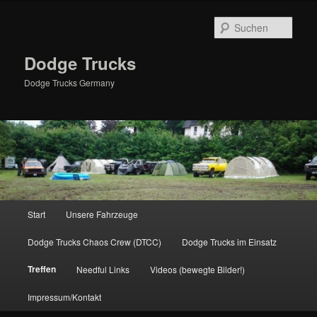
Zum
primären
Such
Inhalt
springen
Dodge Trucks
Dodge Trucks Germany
Hauptmenü
Start
Unsere Fahrzeuge
Dodge Trucks Chaos Crew (DTCC)
Dodge Trucks im Einsatz
Treffen
Needful Links
Videos (bewegte Bilder!)
Impressum/Kontakt