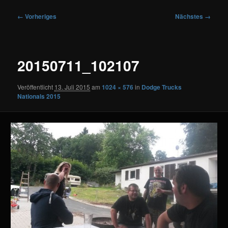
Bilder-
← Vorheriges
Nächstes →
Navigation
20150711_102107
Veröffentlicht
13. Juli 2015
am
1024 × 576
in
Dodge Trucks
Nationals 2015