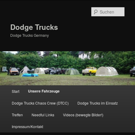
Zum
primären
Such
Inhalt
springen
Dodge Trucks
Dodge Trucks Germany
Hauptmenü
Unsere Fahrzeuge
Start
Dodge Trucks Chaos Crew (DTCC)
Dodge Trucks im Einsatz
Treffen
Needful Links
Videos (bewegte Bilder!)
Impressum/Kontakt