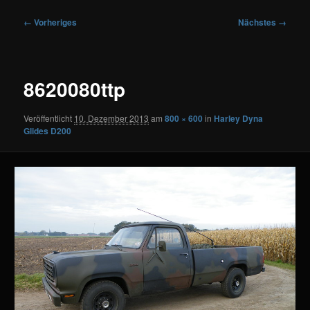
Bilder-
← Vorheriges
Nächstes →
Navigation
8620080ttp
Veröffentlicht
10. Dezember 2013
am
800 × 600
in
Harley Dyna
Glides D200