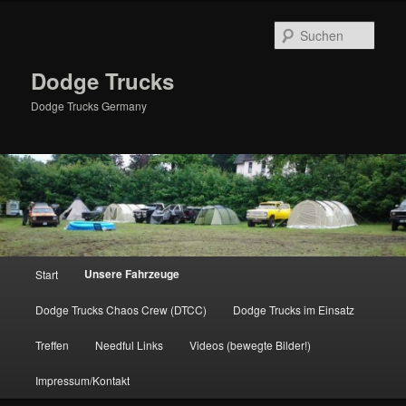
Zum
primären
Such
Inhalt
springen
Dodge Trucks
Dodge Trucks Germany
Hauptmenü
Unsere Fahrzeuge
Start
Dodge Trucks Chaos Crew (DTCC)
Dodge Trucks im Einsatz
Treffen
Needful Links
Videos (bewegte Bilder!)
Impressum/Kontakt