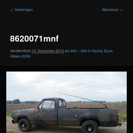
Bilder-
← Vorheriges
Nächstes →
Navigation
8620071mnf
Veröffentlicht
10. Dezember 2013
am
800 × 600
in
Harley Dyna
Glides D200