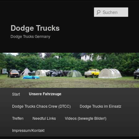
Zum
primären
Such
Inhalt
springen
Dodge Trucks
Dodge Trucks Germany
Hauptmenü
Unsere Fahrzeuge
Start
Dodge Trucks Chaos Crew (DTCC)
Dodge Trucks im Einsatz
Treffen
Needful Links
Videos (bewegte Bilder!)
Impressum/Kontakt