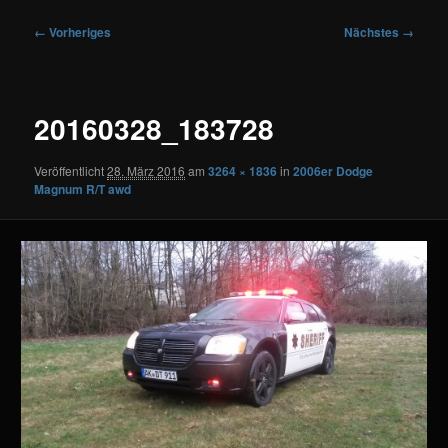
Bilder-
← Vorheriges
Nächstes →
Navigation
20160328_183728
Veröffentlicht
28. März 2016
am
3264 × 1836
in
2006er Dodge
Magnum R/T awd