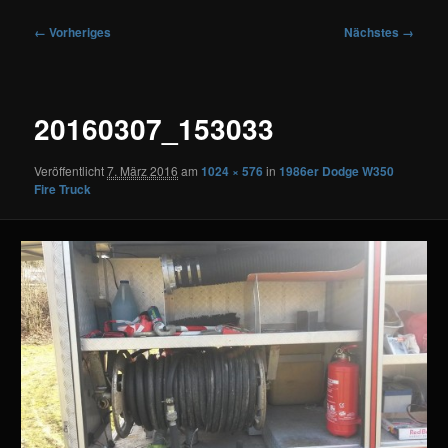
Bilder-
← Vorheriges
Nächstes →
Navigation
20160307_153033
Veröffentlicht
7. März 2016
am
1024 × 576
in
1986er Dodge W350
Fire Truck