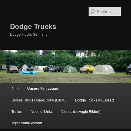
Zum
primären
Such
Inhalt
springen
Dodge Trucks
Dodge Trucks Germany
Hauptmenü
Unsere Fahrzeuge
Start
Dodge Trucks Chaos Crew (DTCC)
Dodge Trucks im Einsatz
Treffen
Needful Links
Videos (bewegte Bilder!)
Impressum/Kontakt