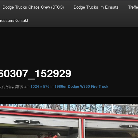
Dodge Trucks Chaos Crew (DTCC)
Dodge Trucks im Einsatz
Treff
ressum/Kontakt
60307_152929
t
7. März 2016
am
1024 × 576
in
1986er Dodge W350 Fire Truck