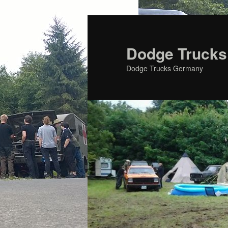
Zum
primären
Inhalt
Dodge Trucks
springen
Dodge Trucks Germany