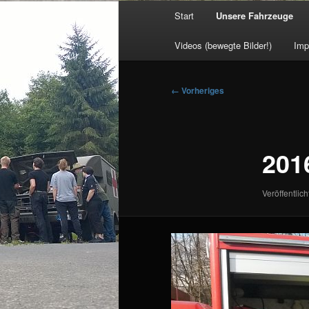
Hauptmenü
Start
Unsere Fahrzeuge
Videos (bewegte Bilder!)
Imp
Bilder-
← Vorheriges
Navigation
201
Veröffentlich