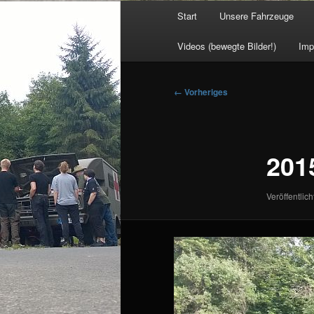
Hauptmenü
Start
Unsere Fahrzeuge
Videos (bewegte Bilder!)
Imp
Bilder-
← Vorheriges
Navigation
201
Veröffentlich