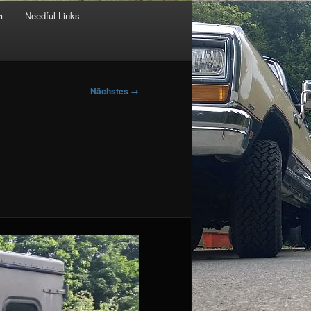
n
Needful Links
Nächstes →