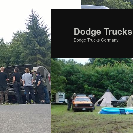
Zum
primären
Inhalt
Dodge Trucks
springen
Dodge Trucks Germany