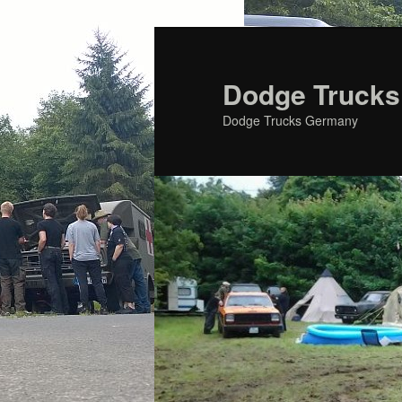
Zum
primären
Inhalt
Dodge Trucks
springen
Dodge Trucks Germany