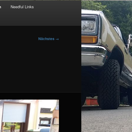
n
Needful Links
Nächstes →