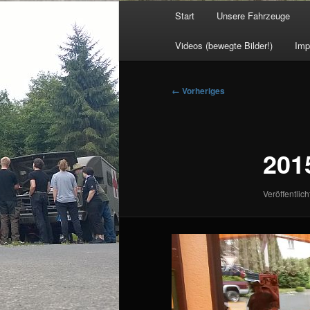
Hauptmenü
Start
Unsere Fahrzeuge
Videos (bewegte Bilder!)
Imp
Bilder-
← Vorheriges
Navigation
201
Veröffentlich