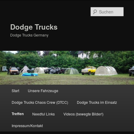
Zum
primären
Such
Inhalt
springen
Dodge Trucks
Dodge Trucks Germany
Hauptmenü
Start
Unsere Fahrzeuge
Dodge Trucks Chaos Crew (DTCC)
Dodge Trucks im Einsatz
Treffen
Needful Links
Videos (bewegte Bilder!)
Impressum/Kontakt