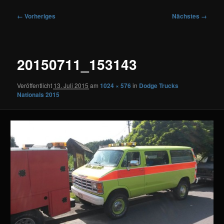
Bilder-
← Vorheriges
Nächstes →
Navigation
20150711_153143
Veröffentlicht
13. Juli 2015
am
1024 × 576
in
Dodge Trucks
Nationals 2015