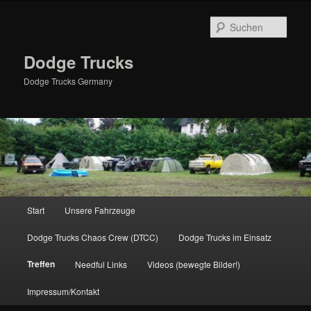
Zum
primären
Such
Inhalt
springen
Dodge Trucks
Dodge Trucks Germany
Hauptmenü
Start
Unsere Fahrzeuge
Dodge Trucks Chaos Crew (DTCC)
Dodge Trucks im Einsatz
Treffen
Needful Links
Videos (bewegte Bilder!)
Impressum/Kontakt