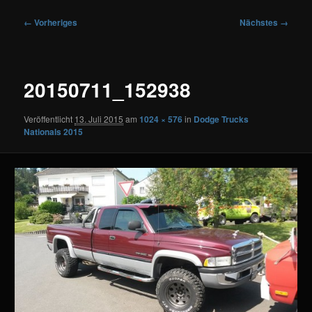
Bilder-
← Vorheriges
Nächstes →
Navigation
20150711_152938
Veröffentlicht
13. Juli 2015
am
1024 × 576
in
Dodge Trucks
Nationals 2015