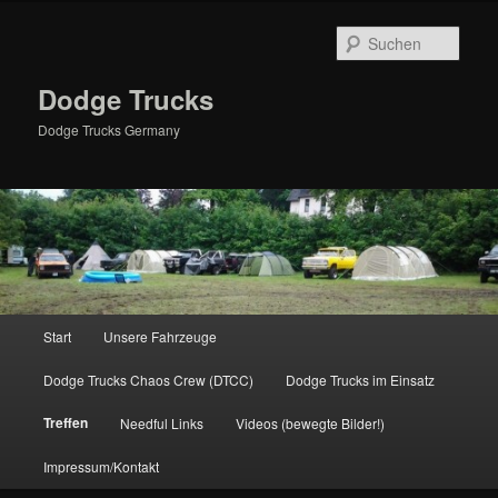
Zum
primären
Such
Inhalt
springen
Dodge Trucks
Dodge Trucks Germany
Hauptmenü
Start
Unsere Fahrzeuge
Dodge Trucks Chaos Crew (DTCC)
Dodge Trucks im Einsatz
Treffen
Needful Links
Videos (bewegte Bilder!)
Impressum/Kontakt