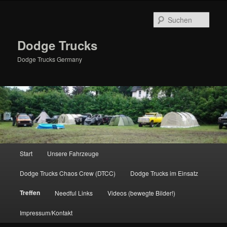
Zum
primären
Such
Inhalt
springen
Dodge Trucks
Dodge Trucks Germany
Hauptmenü
Start
Unsere Fahrzeuge
Dodge Trucks Chaos Crew (DTCC)
Dodge Trucks im Einsatz
Treffen
Needful Links
Videos (bewegte Bilder!)
Impressum/Kontakt