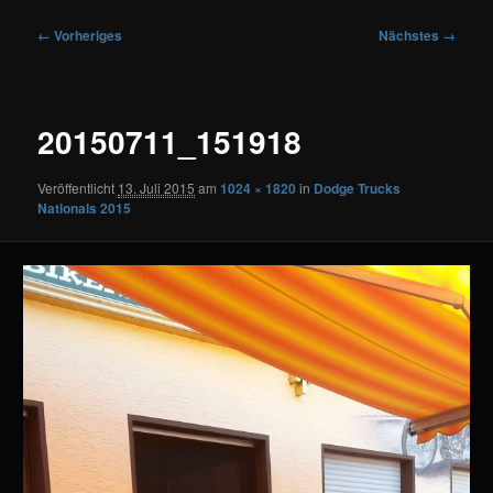
Bilder-
← Vorheriges
Nächstes →
Navigation
20150711_151918
Veröffentlicht
13. Juli 2015
am
1024 × 1820
in
Dodge Trucks
Nationals 2015