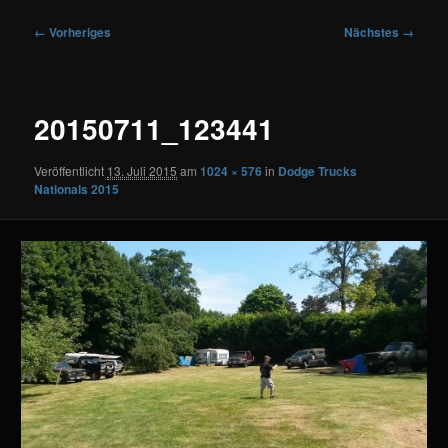
Bilder-
← Vorheriges
Nächstes →
Navigation
20150711_123441
Veröffentlicht
13. Juli 2015
am
1024 × 576
in
Dodge Trucks
Nationals 2015