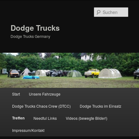
Zum
primären
Such
Inhalt
springen
Dodge Trucks
Dodge Trucks Germany
Hauptmenü
Start
Unsere Fahrzeuge
Dodge Trucks Chaos Crew (DTCC)
Dodge Trucks im Einsatz
Treffen
Needful Links
Videos (bewegte Bilder!)
Impressum/Kontakt