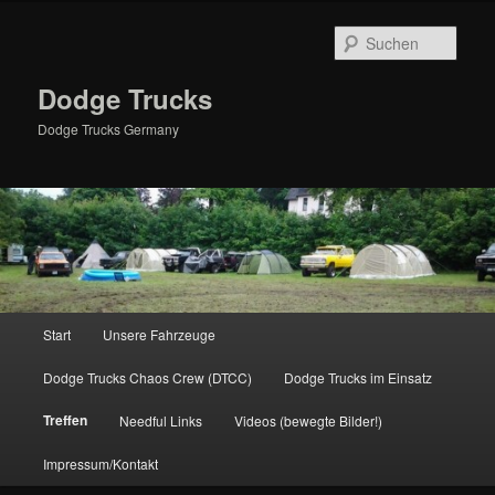
Zum
primären
Such
Inhalt
springen
Dodge Trucks
Dodge Trucks Germany
Hauptmenü
Start
Unsere Fahrzeuge
Dodge Trucks Chaos Crew (DTCC)
Dodge Trucks im Einsatz
Treffen
Needful Links
Videos (bewegte Bilder!)
Impressum/Kontakt