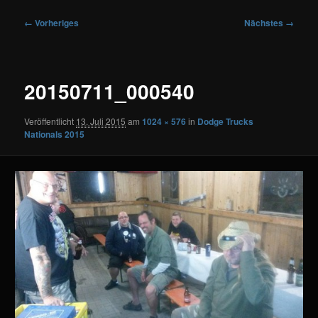
Bilder-
← Vorheriges
Nächstes →
Navigation
20150711_000540
Veröffentlicht
13. Juli 2015
am
1024 × 576
in
Dodge Trucks
Nationals 2015