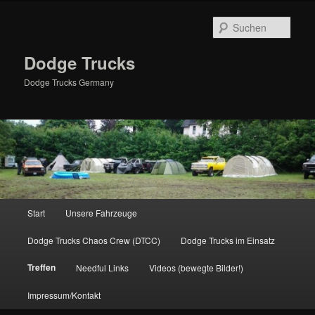
Zum
primären
Such
Inhalt
springen
Dodge Trucks
Dodge Trucks Germany
Hauptmenü
Start
Unsere Fahrzeuge
Dodge Trucks Chaos Crew (DTCC)
Dodge Trucks im Einsatz
Treffen
Needful Links
Videos (bewegte Bilder!)
Impressum/Kontakt