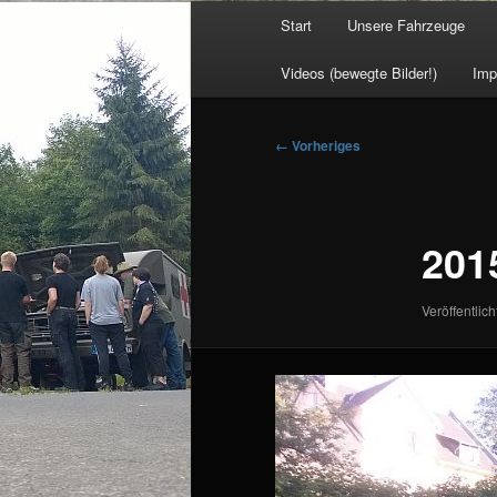
Hauptmenü
Start
Unsere Fahrzeuge
Videos (bewegte Bilder!)
Imp
Bilder-
← Vorheriges
Navigation
201
Veröffentlich