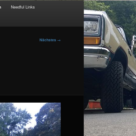
n
Needful Links
Nächstes →