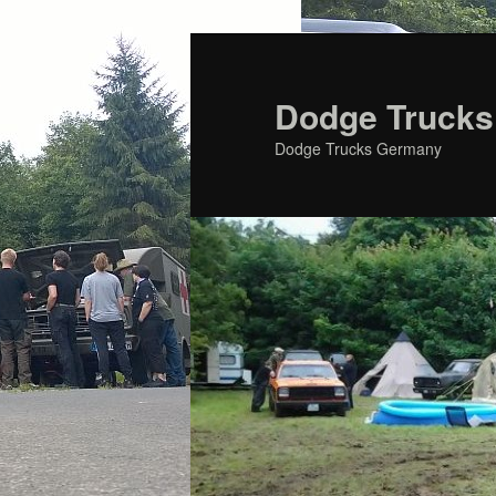
Zum
primären
Inhalt
Dodge Trucks
springen
Dodge Trucks Germany