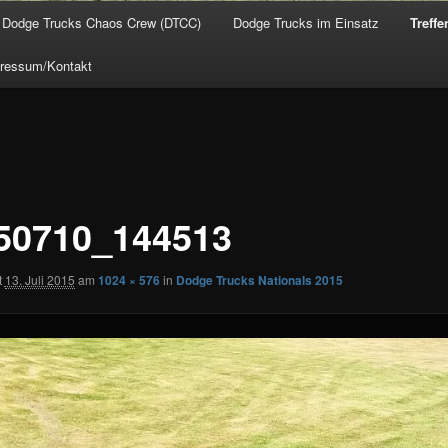
Dodge Trucks Chaos Crew (DTCC)
Dodge Trucks im Einsatz
Treffe
ressum/Kontakt
50710_144513
t
13. Juli 2015
am
1024 × 576
in
Dodge Trucks Nationals 2015