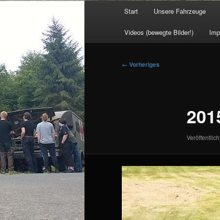
Hauptmenü
Start
Unsere Fahrzeuge
Videos (bewegte Bilder!)
Imp
Bilder-
← Vorheriges
Navigation
201
Veröffentlich