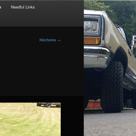
n
Needful Links
Nächstes →