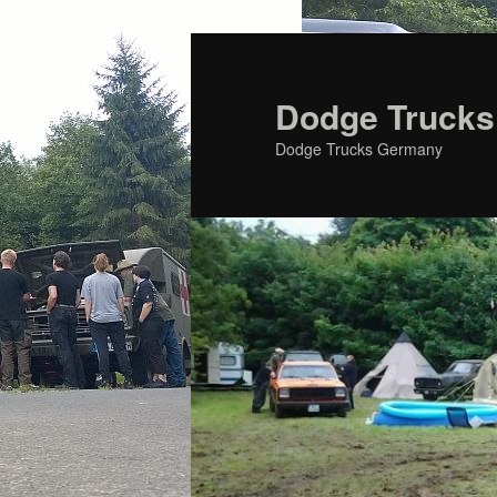
Zum
primären
Inhalt
Dodge Trucks
springen
Dodge Trucks Germany