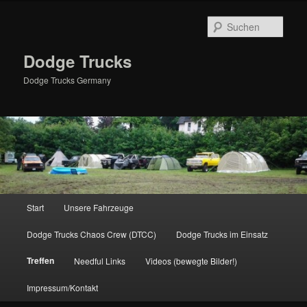
Zum
primären
Such
Inhalt
springen
Dodge Trucks
Dodge Trucks Germany
Hauptmenü
Start
Unsere Fahrzeuge
Dodge Trucks Chaos Crew (DTCC)
Dodge Trucks im Einsatz
Treffen
Needful Links
Videos (bewegte Bilder!)
Impressum/Kontakt