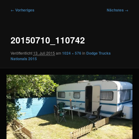
Bilder-
← Vorheriges
Nächstes →
Navigation
20150710_110742
Veröffentlicht
13. Juli 2015
am
1024 × 576
in
Dodge Trucks
Nationals 2015