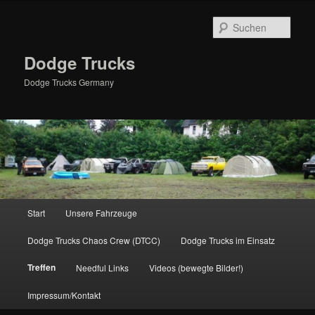
Zum
primären
Such
Inhalt
springen
Dodge Trucks
Dodge Trucks Germany
Hauptmenü
Start
Unsere Fahrzeuge
Dodge Trucks Chaos Crew (DTCC)
Dodge Trucks im Einsatz
Treffen
Needful Links
Videos (bewegte Bilder!)
Impressum/Kontakt