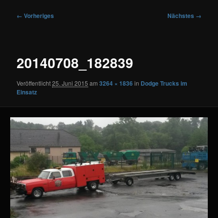
Bilder-
← Vorheriges
Nächstes →
Navigation
20140708_182839
Veröffentlicht
25. Juni 2015
am
3264 × 1836
in
Dodge Trucks im
Einsatz