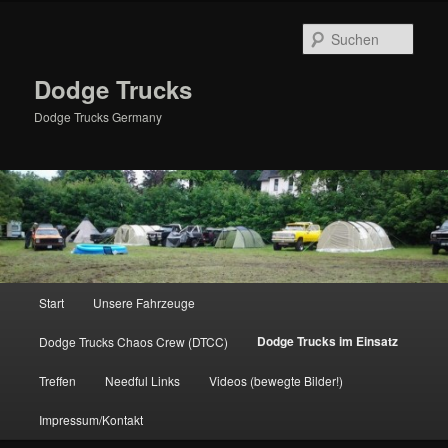
Zum
primären
Such
Inhalt
springen
Dodge Trucks
Dodge Trucks Germany
Hauptmenü
Start
Unsere Fahrzeuge
Dodge Trucks im Einsatz
Dodge Trucks Chaos Crew (DTCC)
Treffen
Needful Links
Videos (bewegte Bilder!)
Impressum/Kontakt