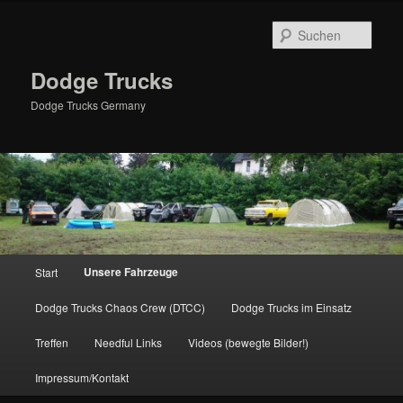
Zum
primären
Such
Inhalt
springen
Dodge Trucks
Dodge Trucks Germany
Hauptmenü
Unsere Fahrzeuge
Start
Dodge Trucks Chaos Crew (DTCC)
Dodge Trucks im Einsatz
Treffen
Needful Links
Videos (bewegte Bilder!)
Impressum/Kontakt