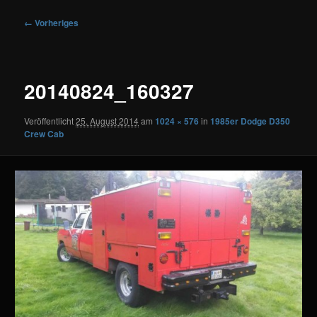
Bilder-
← Vorheriges
Navigation
20140824_160327
Veröffentlicht
25. August 2014
am
1024 × 576
in
1985er Dodge D350
Crew Cab