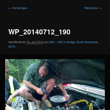
Bilder-
← Vorheriges
Nächstes →
Navigation
WP_20140712_190
Veröffentlicht
18. Juli 2014
am
800 × 450
in
Dodge Truck Nationals
2014