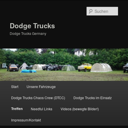
Zum
primären
Such
Inhalt
springen
Dodge Trucks
Dodge Trucks Germany
Hauptmenü
Start
Unsere Fahrzeuge
Dodge Trucks Chaos Crew (DTCC)
Dodge Trucks im Einsatz
Treffen
Needful Links
Videos (bewegte Bilder!)
Impressum/Kontakt