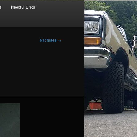
n
Needful Links
Nächstes →