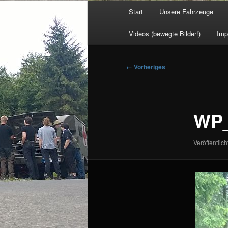
Hauptmenü
Start
Unsere Fahrzeuge
Videos (bewegte Bilder!)
Imp
Bilder-
← Vorheriges
Navigation
WP_
Veröffentlich