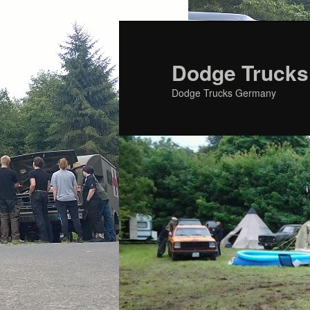
Zum
primären
Inhalt
Dodge Trucks
springen
Dodge Trucks Germany