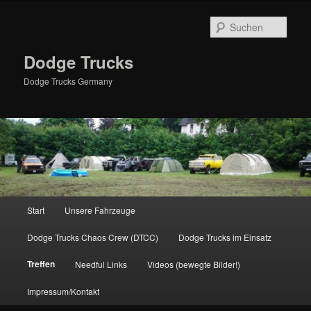
Zum
primären
Such
Inhalt
springen
Dodge Trucks
Dodge Trucks Germany
Hauptmenü
Start
Unsere Fahrzeuge
Dodge Trucks Chaos Crew (DTCC)
Dodge Trucks im Einsatz
Treffen
Needful Links
Videos (bewegte Bilder!)
Impressum/Kontakt