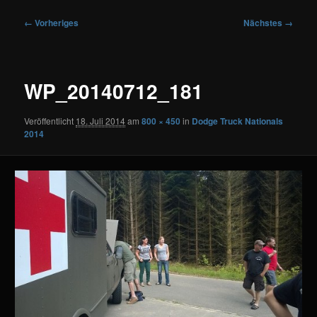
Bilder-
← Vorheriges
Nächstes →
Navigation
WP_20140712_181
Veröffentlicht
18. Juli 2014
am
800 × 450
in
Dodge Truck Nationals
2014