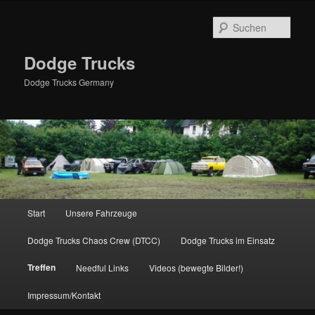
Zum
primären
Such
Inhalt
springen
Dodge Trucks
Dodge Trucks Germany
Hauptmenü
Start
Unsere Fahrzeuge
Dodge Trucks Chaos Crew (DTCC)
Dodge Trucks im Einsatz
Treffen
Needful Links
Videos (bewegte Bilder!)
Impressum/Kontakt