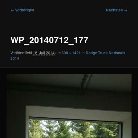
Bilder-
← Vorheriges
Nächstes →
Navigation
WP_20140712_177
Veröffentlicht
18. Juli 2014
am
800 × 1421
in
Dodge Truck Nationals
2014