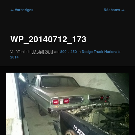
Bilder-
← Vorheriges
Nächstes →
Navigation
WP_20140712_173
Veröffentlicht
18. Juli 2014
am
800 × 450
in
Dodge Truck Nationals
2014