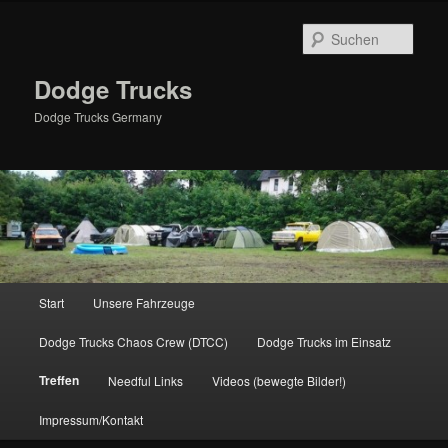
Zum
primären
Such
Inhalt
springen
Dodge Trucks
Dodge Trucks Germany
Hauptmenü
Start
Unsere Fahrzeuge
Dodge Trucks Chaos Crew (DTCC)
Dodge Trucks im Einsatz
Treffen
Needful Links
Videos (bewegte Bilder!)
Impressum/Kontakt