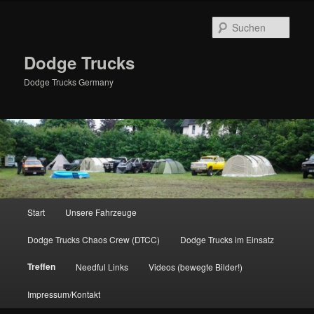
Zum
primären
Such
Inhalt
springen
Dodge Trucks
Dodge Trucks Germany
Hauptmenü
Start
Unsere Fahrzeuge
Dodge Trucks Chaos Crew (DTCC)
Dodge Trucks im Einsatz
Treffen
Needful Links
Videos (bewegte Bilder!)
Impressum/Kontakt