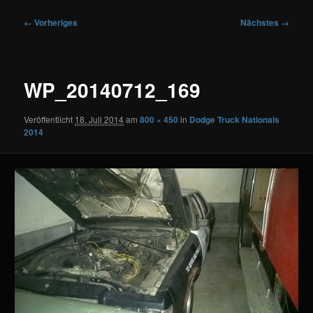
Bilder-
← Vorheriges
Nächstes →
Navigation
WP_20140712_169
Veröffentlicht
18. Juli 2014
am
800 × 450
in
Dodge Truck Nationals
2014