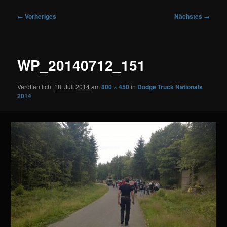
Bilder-
← Vorheriges
Nächstes →
Navigation
WP_20140712_151
Veröffentlicht
18. Juli 2014
am
800 × 450
in
Dodge Truck Nationals
2014