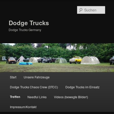
Zum
primären
Such
Inhalt
springen
Dodge Trucks
Dodge Trucks Germany
Hauptmenü
Start
Unsere Fahrzeuge
Dodge Trucks Chaos Crew (DTCC)
Dodge Trucks im Einsatz
Treffen
Needful Links
Videos (bewegte Bilder!)
Impressum/Kontakt