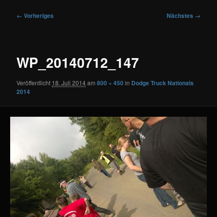
Bilder-
← Vorheriges
Nächstes →
Navigation
WP_20140712_147
Veröffentlicht
18. Juli 2014
am
800 × 450
in
Dodge Truck Nationals
2014