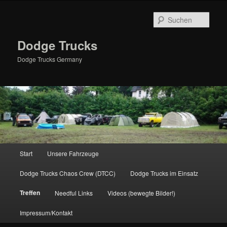
Zum
primären
Such
Inhalt
springen
Dodge Trucks
Dodge Trucks Germany
Hauptmenü
Start
Unsere Fahrzeuge
Dodge Trucks Chaos Crew (DTCC)
Dodge Trucks im Einsatz
Treffen
Needful Links
Videos (bewegte Bilder!)
Impressum/Kontakt