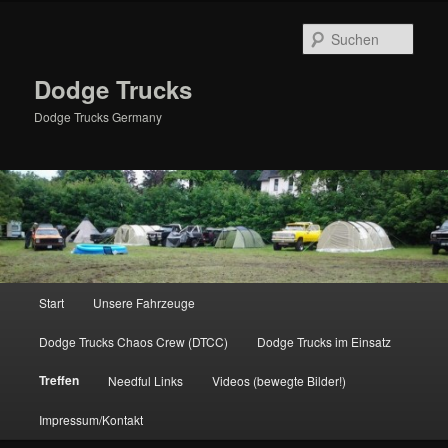
Zum
primären
Such
Inhalt
springen
Dodge Trucks
Dodge Trucks Germany
Hauptmenü
Start
Unsere Fahrzeuge
Dodge Trucks Chaos Crew (DTCC)
Dodge Trucks im Einsatz
Treffen
Needful Links
Videos (bewegte Bilder!)
Impressum/Kontakt