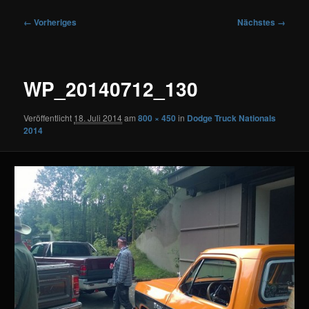
Bilder-
← Vorheriges
Nächstes →
Navigation
WP_20140712_130
Veröffentlicht
18. Juli 2014
am
800 × 450
in
Dodge Truck Nationals
2014