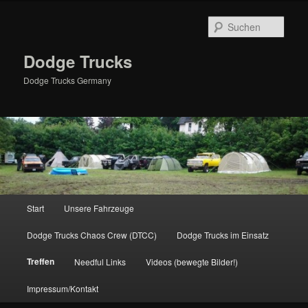
Zum
primären
Such
Inhalt
springen
Dodge Trucks
Dodge Trucks Germany
Hauptmenü
Start
Unsere Fahrzeuge
Dodge Trucks Chaos Crew (DTCC)
Dodge Trucks im Einsatz
Treffen
Needful Links
Videos (bewegte Bilder!)
Impressum/Kontakt