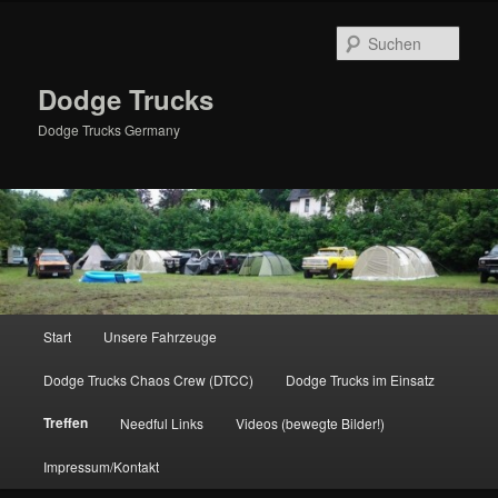
Zum
primären
Such
Inhalt
springen
Dodge Trucks
Dodge Trucks Germany
Hauptmenü
Start
Unsere Fahrzeuge
Dodge Trucks Chaos Crew (DTCC)
Dodge Trucks im Einsatz
Treffen
Needful Links
Videos (bewegte Bilder!)
Impressum/Kontakt