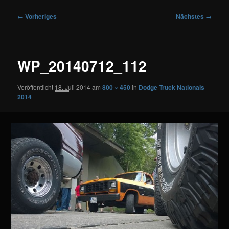
Bilder-
← Vorheriges
Nächstes →
Navigation
WP_20140712_112
Veröffentlicht
18. Juli 2014
am
800 × 450
in
Dodge Truck Nationals
2014