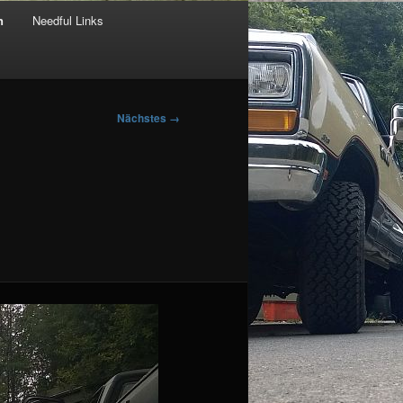
n
Needful Links
Nächstes →