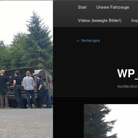
Hauptmenü
Start
Unsere Fahrzeuge
Videos (bewegte Bilder!)
Imp
Bilder-
← Vorheriges
Navigation
WP_
Veröffentlich