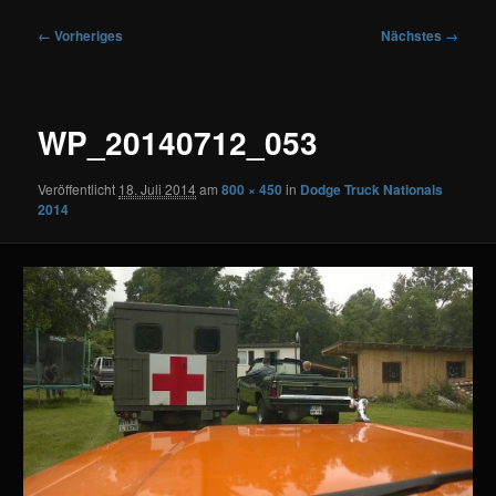
Bilder-
← Vorheriges
Nächstes →
Navigation
WP_20140712_053
Veröffentlicht
18. Juli 2014
am
800 × 450
in
Dodge Truck Nationals
2014