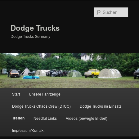
Zum
primären
Such
Inhalt
springen
Dodge Trucks
Dodge Trucks Germany
Hauptmenü
Start
Unsere Fahrzeuge
Dodge Trucks Chaos Crew (DTCC)
Dodge Trucks im Einsatz
Treffen
Needful Links
Videos (bewegte Bilder!)
Impressum/Kontakt