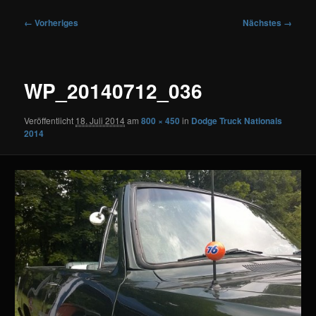
Bilder-
← Vorheriges
Nächstes →
Navigation
WP_20140712_036
Veröffentlicht
18. Juli 2014
am
800 × 450
in
Dodge Truck Nationals
2014