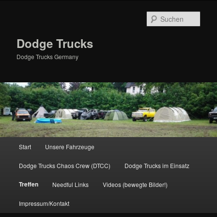
Zum
primären
Such
Inhalt
springen
Dodge Trucks
Dodge Trucks Germany
Hauptmenü
Start
Unsere Fahrzeuge
Dodge Trucks Chaos Crew (DTCC)
Dodge Trucks im Einsatz
Treffen
Needful Links
Videos (bewegte Bilder!)
Impressum/Kontakt