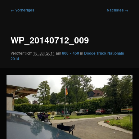
Bilder-
← Vorheriges
Nächstes →
Navigation
WP_20140712_009
Veröffentlicht
18. Juli 2014
am
800 × 450
in
Dodge Truck Nationals
2014