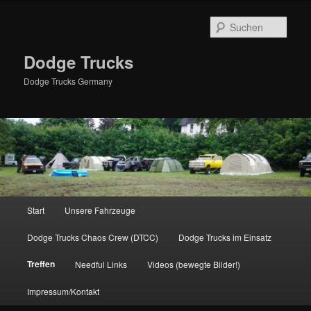
Zum
primären
Such
Inhalt
springen
Dodge Trucks
Dodge Trucks Germany
Hauptmenü
Start
Unsere Fahrzeuge
Dodge Trucks Chaos Crew (DTCC)
Dodge Trucks im Einsatz
Treffen
Needful Links
Videos (bewegte Bilder!)
Impressum/Kontakt