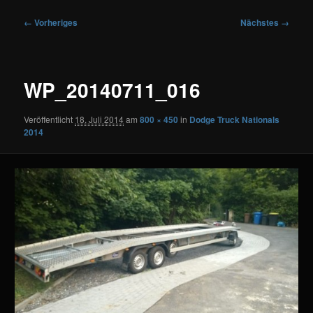
Bilder-
← Vorheriges
Nächstes →
Navigation
WP_20140711_016
Veröffentlicht
18. Juli 2014
am
800 × 450
in
Dodge Truck Nationals
2014