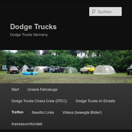
Zum
primären
Such
Inhalt
springen
Dodge Trucks
Dodge Trucks Germany
Hauptmenü
Start
Unsere Fahrzeuge
Dodge Trucks Chaos Crew (DTCC)
Dodge Trucks im Einsatz
Treffen
Needful Links
Videos (bewegte Bilder!)
Impressum/Kontakt