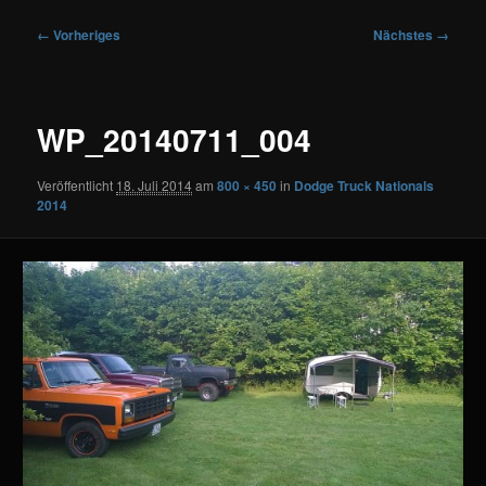
Bilder-
← Vorheriges
Nächstes →
Navigation
WP_20140711_004
Veröffentlicht
18. Juli 2014
am
800 × 450
in
Dodge Truck Nationals
2014