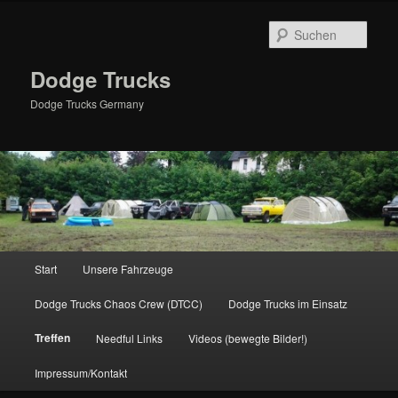
Zum
primären
Such
Inhalt
springen
Dodge Trucks
Dodge Trucks Germany
Hauptmenü
Start
Unsere Fahrzeuge
Dodge Trucks Chaos Crew (DTCC)
Dodge Trucks im Einsatz
Treffen
Needful Links
Videos (bewegte Bilder!)
Impressum/Kontakt