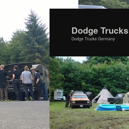
Zum
primären
Inhalt
Dodge Trucks
springen
Dodge Trucks Germany