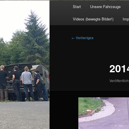
Hauptmenü
Start
Unsere Fahrzeuge
Videos (bewegte Bilder!)
Imp
Bilder-
← Vorheriges
Navigation
201
Veröffentlich