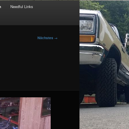
n
Needful Links
Nächstes →