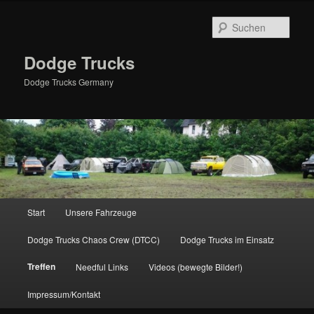
Zum
primären
Such
Inhalt
springen
Dodge Trucks
Dodge Trucks Germany
Hauptmenü
Start
Unsere Fahrzeuge
Dodge Trucks Chaos Crew (DTCC)
Dodge Trucks im Einsatz
Treffen
Needful Links
Videos (bewegte Bilder!)
Impressum/Kontakt