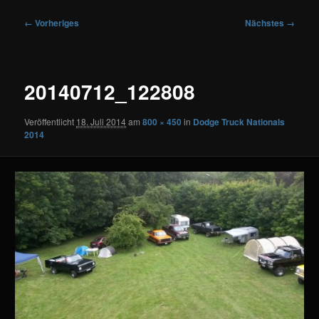
Bilder-
← Vorheriges
Nächstes →
Navigation
20140712_122808
Veröffentlicht
18. Juli 2014
am
800 × 450
in
Dodge Truck Nationals
2014