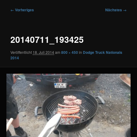
Bilder-
← Vorheriges
Nächstes →
Navigation
20140711_193425
Veröffentlicht
18. Juli 2014
am
800 × 450
in
Dodge Truck Nationals
2014