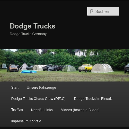
Zum
primären
Such
Inhalt
springen
Dodge Trucks
Dodge Trucks Germany
Hauptmenü
Start
Unsere Fahrzeuge
Dodge Trucks Chaos Crew (DTCC)
Dodge Trucks im Einsatz
Treffen
Needful Links
Videos (bewegte Bilder!)
Impressum/Kontakt