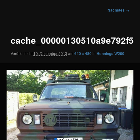
Bilder-
Nächstes →
Navigation
cache_00000130510a9e792f5
Veröffentlicht
10. Dezember 2013
am
640 × 480
in
Hennings W200