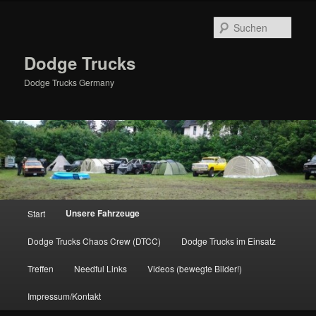
Zum
primären
Such
Inhalt
springen
Dodge Trucks
Dodge Trucks Germany
Hauptmenü
Unsere Fahrzeuge
Start
Dodge Trucks Chaos Crew (DTCC)
Dodge Trucks im Einsatz
Treffen
Needful Links
Videos (bewegte Bilder!)
Impressum/Kontakt