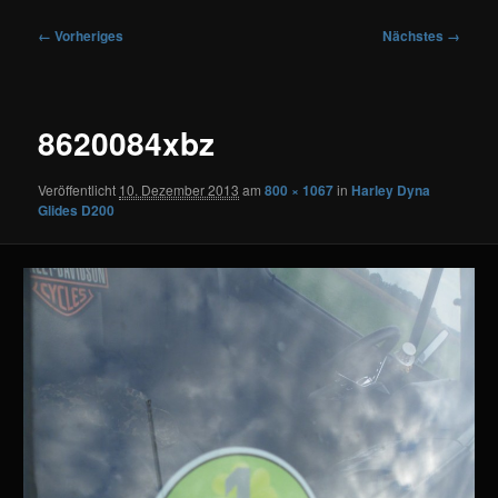
Bilder-
← Vorheriges
Nächstes →
Navigation
8620084xbz
Veröffentlicht
10. Dezember 2013
am
800 × 1067
in
Harley Dyna
Glides D200