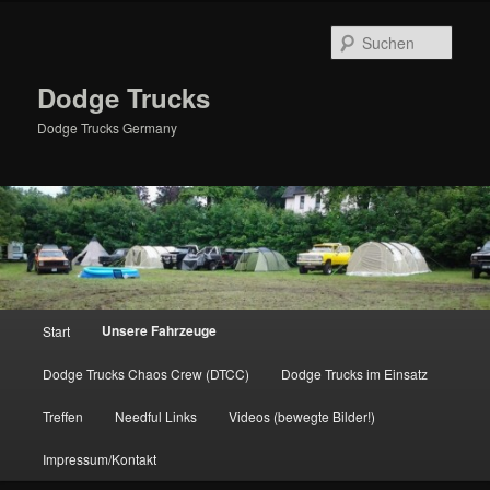
Zum
primären
Such
Inhalt
springen
Dodge Trucks
Dodge Trucks Germany
Hauptmenü
Unsere Fahrzeuge
Start
Dodge Trucks Chaos Crew (DTCC)
Dodge Trucks im Einsatz
Treffen
Needful Links
Videos (bewegte Bilder!)
Impressum/Kontakt