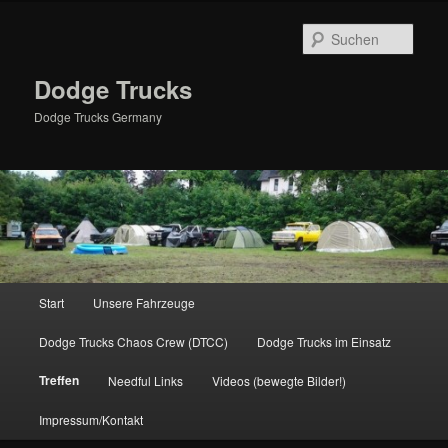
Zum
primären
Such
Inhalt
springen
Dodge Trucks
Dodge Trucks Germany
Hauptmenü
Start
Unsere Fahrzeuge
Dodge Trucks Chaos Crew (DTCC)
Dodge Trucks im Einsatz
Treffen
Needful Links
Videos (bewegte Bilder!)
Impressum/Kontakt