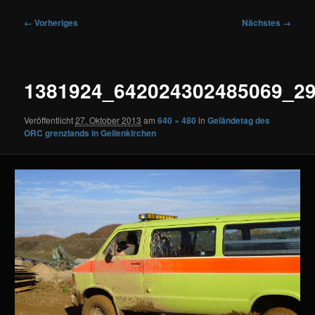
Bilder-
← Vorheriges
Nächstes →
Navigation
1381924_642024302485069_2
Veröffentlicht
27. Oktober 2013
am
640 × 480
in
Geländetag des
ORC grenzlands in Geilenkirchen