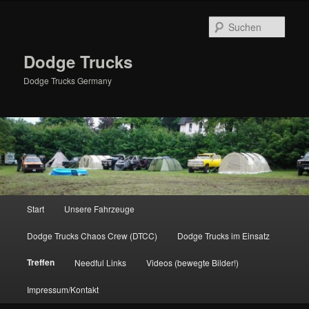
Zum
primären
Such
Inhalt
springen
Dodge Trucks
Dodge Trucks Germany
Hauptmenü
Start
Unsere Fahrzeuge
Dodge Trucks Chaos Crew (DTCC)
Dodge Trucks im Einsatz
Treffen
Needful Links
Videos (bewegte Bilder!)
Impressum/Kontakt