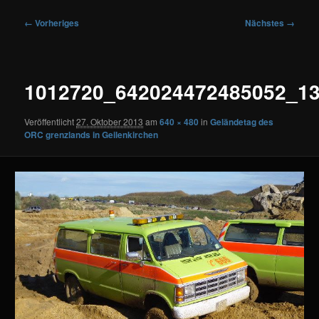
Bilder-
← Vorheriges
Nächstes →
Navigation
1012720_642024472485052_1
Veröffentlicht
27. Oktober 2013
am
640 × 480
in
Geländetag des
ORC grenzlands in Geilenkirchen