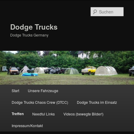
Zum
primären
Such
Inhalt
springen
Dodge Trucks
Dodge Trucks Germany
Hauptmenü
Start
Unsere Fahrzeuge
Dodge Trucks Chaos Crew (DTCC)
Dodge Trucks im Einsatz
Treffen
Needful Links
Videos (bewegte Bilder!)
Impressum/Kontakt