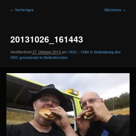
Bilder-
← Vorheriges
Nächstes →
Navigation
20131026_161443
Veröffentlicht
27. Oktober 2013
am
1920 × 1080
in
Geländetag des
ORC grenzlands in Geilenkirchen